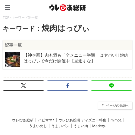
ウレぴあ総研（うれぴあ）
TOP
>
キーワード別一覧
焼肉はっぴぃ
キーワード：
記事一覧
【神企画】肉も酒も「全メニュー半額」はヤバい!! 焼肉
はっぴぃで今だけ開催中【見逃すな】
ページの先頭へ
ウレぴあ総研
|
ハピママ*
|
ウレぴあ総研 ディズニー特集
|
mimot.
|
うまいめし
|
うまいパン
|
うまい肉
|
Medery.