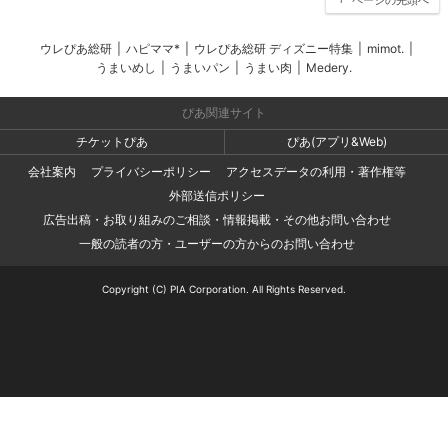
ウレぴあ総研
|
ハピママ*
|
ウレぴあ総研 ディズニー特集
|
mimot.
|
うまいめし
|
うまいパン
|
うまい肉
|
Medery.
ぴあ関連サイト
チケットぴあ
ぴあ(アプリ&Web)
会社案内
プライバシーポリシー
アクセスデータの利用・著作権等
外部送信ポリシー
広告出稿・お取り組みのご相談・情報掲載・その他お問い合わせ
一般の読者の方・ユーザーの方からのお問い合わせ
Copyright (C) PIA Corporation. All Rights Reserved.