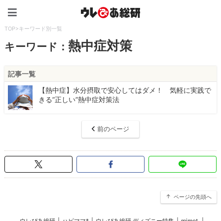
ウレぴあ総研（うれぴあ）
TOP
>
キーワード別一覧
熱中症対策
キーワード：
記事一覧
【熱中症】水分摂取で安心してはダメ！ 気軽に実践で
きる”正しい”熱中症対策法
前のページ
ページの先頭へ
ウレぴあ総研
|
ハピママ*
|
ウレぴあ総研 ディズニー特集
|
mimot.
|