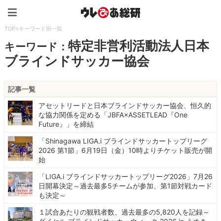
ウレぴあ総研（うれぴあ）
TOP
>
キーワード別一覧
特定非営利活動法人日本
キーワード：
ブラインドサッカー協会
記事一覧
アセットリードと日本ブラインドサッカー協会、恒久的
な協力関係を定める「JBFA×ASSETLEAD『One
Future』」を締結
「Shinagawa LIGA.i ブラインドサッカートップリーグ
2026 第1節」6月19日（金）10時よりチケット販売が開
始
「LIGA.i ブラインドサッカートップリーグ2026」7月26
日開幕決定～過去最多5チームが参加、第1節対戦カード
も決定～
１試合あたりの観戦者数、過去最多の5,820人を記録～