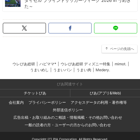
ダイセル ブラインドサッカーウィーク 2026 in うめき
た～
ページの先頭へ
ウレぴあ総研
|
ハピママ*
|
ウレぴあ総研 ディズニー特集
|
mimot.
|
うまいめし
|
うまいパン
|
うまい肉
|
Medery.
ぴあ関連サイト
チケットぴあ
ぴあ(アプリ&Web)
会社案内
プライバシーポリシー
アクセスデータの利用・著作権等
外部送信ポリシー
広告出稿・お取り組みのご相談・情報掲載・その他お問い合わせ
一般の読者の方・ユーザーの方からのお問い合わせ
Copyright (C) PIA Corporation. All Rights Reserved.