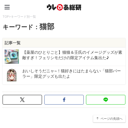
ウレぴあ総研（うれぴあ）
TOP
>
キーワード別一覧
猫部
キーワード：
記事一覧
【薬屋のひとりごと】猫猫＆壬氏のイメージグッズが素
敵すぎ！フェリシモだけの限定アイテム集出た♪
おいしそうだニャ~！猫好きにはたまらない「猫部パー
ラー」限定グッズも出たよ
ページの先頭へ