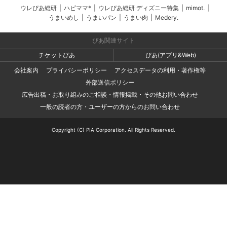
ウレぴあ総研
|
ハピママ*
|
ウレぴあ総研 ディズニー特集
|
mimot.
|
うまいめし
|
うまいパン
|
うまい肉
|
Medery.
ぴあ関連サイト
チケットぴあ
ぴあ(アプリ&Web)
会社案内
プライバシーポリシー
アクセスデータの利用・著作権等
外部送信ポリシー
広告出稿・お取り組みのご相談・情報掲載・その他お問い合わせ
一般の読者の方・ユーザーの方からのお問い合わせ
Copyright (C) PIA Corporation. All Rights Reserved.