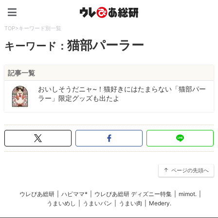
ウレぴあ総研（うれぴあ）
TOP
>
キーワード別一覧
猫部パーラー
キーワード：
記事一覧
おいしそうだニャ~！猫好きにはたまらない「猫部パー
ラー」限定グッズも出たよ
ページの先頭へ
ウレぴあ総研
|
ハピママ*
|
ウレぴあ総研 ディズニー特集
|
mimot.
|
うまいめし
|
うまいパン
|
うまい肉
|
Medery.