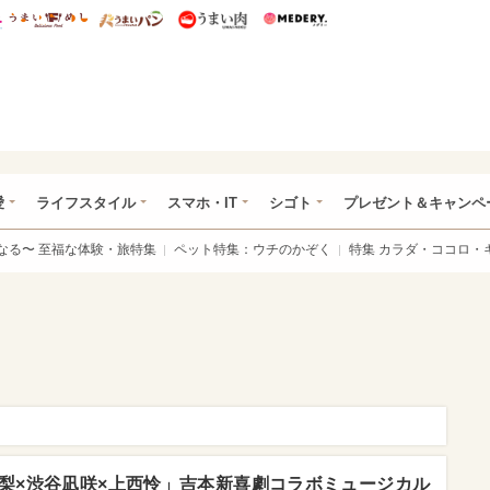
総研 ディズニー特集
mimot.
うまいめし
うまいパン
うまい肉
Medery.
ぴあ総研（うれぴあ）
愛
ライフスタイル
スマホ・IT
シゴト
プレゼント＆キャンペ
なる〜 至福な体験・旅特集
ペット特集：ウチのかぞく
特集 カラダ・ココロ・
花梨×渋谷凪咲×上西怜」吉本新喜劇コラボミュージカル