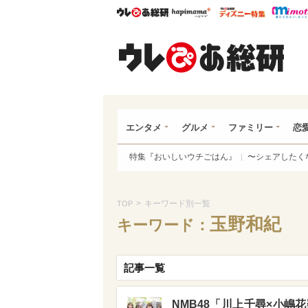
ウレぴあ総研
ハピママ*
ウレぴあ
ウレ
エンタメ
グルメ
ファミリー
恋
特集『おいしいウチごはん』
〜シェアしたく
>
キーワード別一覧
TOP
玉野和紀
キーワード：
記事一覧
NMB48「川上千尋×小嶋