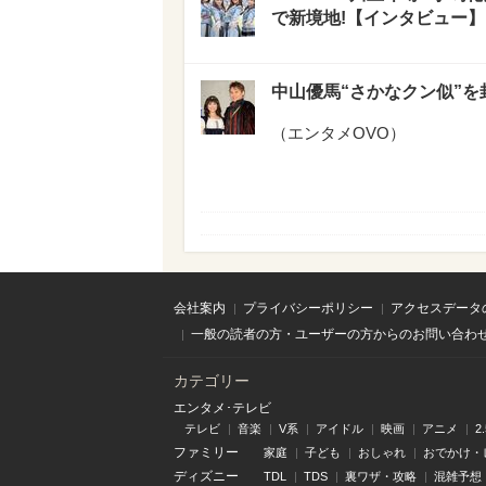
で新境地!【インタビュー】
中山優馬“さかなクン似”を
（
エンタメOVO
）
会社案内
プライバシーポリシー
アクセスデータ
一般の読者の方・ユーザーの方からのお問い合わ
カテゴリー
エンタメ･テレビ
テレビ
音楽
V系
アイドル
映画
アニメ
2
ファミリー
家庭
子ども
おしゃれ
おでかけ・
ディズニー
TDL
TDS
裏ワザ・攻略
混雑予想