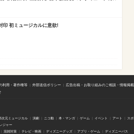
封印 初ミュージカルに意欲!
の利用・著作権等
外部送信ポリシー
広告出稿・お取り組みのご相談・情報掲載
せ
.5次元ミュージカル
演劇
ニコ動
本・マンガ
ゲーム
イベント
アート
スポ
レジャー
混雑対策
テレビ・映画
ディズニーグッズ
アプリ・ゲーム
ディズニーパス