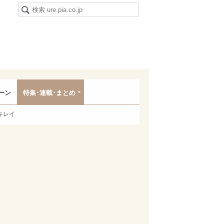
ーン
特集･連載･まとめ
キレイ