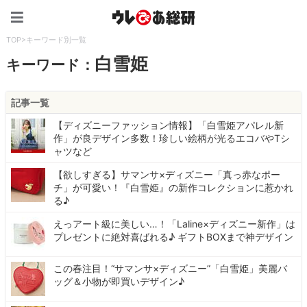
ウレぴあ総研（うれぴあ）
TOP
>
キーワード別一覧
白雪姫
キーワード：
記事一覧
【ディズニーファッション情報】「白雪姫アパレル新
作」が良デザイン多数！珍しい絵柄が光るエコバやTシ
ャツなど
【欲しすぎる】サマンサ×ディズニー「真っ赤なポー
チ」が可愛い！『白雪姫』の新作コレクションに惹かれ
る♪
えっアート級に美しい…！「Laline×ディズニー新作」は
プレゼントに絶対喜ばれる♪ ギフトBOXまで神デザイン
この春注目！“サマンサ×ディズニー”「白雪姫」美麗バ
ッグ＆小物が即買いデザイン♪