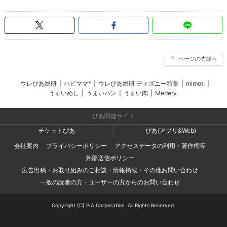
ページの先頭へ
ウレぴあ総研
|
ハピママ*
|
ウレぴあ総研 ディズニー特集
|
mimot.
|
うまいめし
|
うまいパン
|
うまい肉
|
Medery.
ぴあ関連サイト
チケットぴあ
ぴあ(アプリ&Web)
会社案内
プライバシーポリシー
アクセスデータの利用・著作権等
外部送信ポリシー
広告出稿・お取り組みのご相談・情報掲載・その他お問い合わせ
一般の読者の方・ユーザーの方からのお問い合わせ
Copyright (C) PIA Corporation. All Rights Reserved.