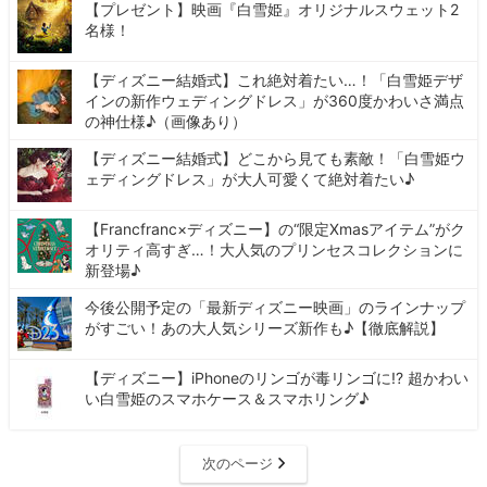
【プレゼント】映画『白雪姫』オリジナルスウェット2
名様！
【ディズニー結婚式】これ絶対着たい…！「白雪姫デザ
インの新作ウェディングドレス」が360度かわいさ満点
の神仕様♪（画像あり）
【ディズニー結婚式】どこから見ても素敵！「白雪姫ウ
ェディングドレス」が大人可愛くて絶対着たい♪
【Francfranc×ディズニー】の“限定Xmasアイテム”がク
オリティ高すぎ…！大人気のプリンセスコレクションに
新登場♪
今後公開予定の「最新ディズニー映画」のラインナップ
がすごい！あの大人気シリーズ新作も♪【徹底解説】
【ディズニー】iPhoneのリンゴが毒リンゴに!? 超かわい
い白雪姫のスマホケース＆スマホリング♪
次のページ