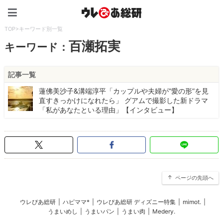
ウレぴあ総研（うれぴあ）
TOP
>
キーワード別一覧
百瀬拓実
キーワード：
記事一覧
蓮佛美沙子&溝端淳平「カップルや夫婦が“愛の形”を見
直すきっかけになれたら」 グアムで撮影した新ドラマ
「私があなたといる理由」【インタビュー】
ページの先頭へ
ウレぴあ総研
|
ハピママ*
|
ウレぴあ総研 ディズニー特集
|
mimot.
|
うまいめし
|
うまいパン
|
うまい肉
|
Medery.