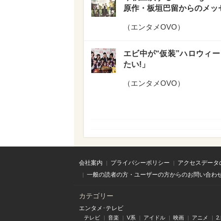
原作・板垣巴留からのメッ
（
エンタメOVO
）
エビ中が“仮装”ハロウィ
たい!」
（
エンタメOVO
）
会社案内
プライバシーポリシー
アクセスデータ
一般の読者の方・ユーザーの方からのお問い合わ
カテゴリー
エンタメ･テレビ
テレビ
音楽
V系
アイドル
映画
アニメ
2