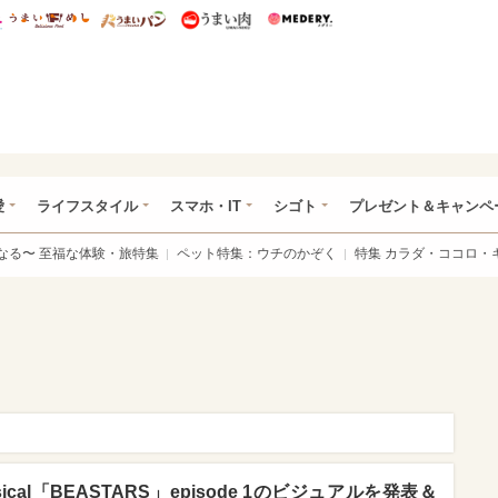
総研 ディズニー特集
mimot.
うまいめし
うまいパン
うまい肉
Medery.
ぴあ総研（うれぴあ）
愛
ライフスタイル
スマホ・IT
シゴト
プレゼント＆キャンペ
なる〜 至福な体験・旅特集
ペット特集：ウチのかぞく
特集 カラダ・ココロ・
sical「BEASTARS」episode 1のビジュアルを発表＆