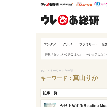
ウレぴあ総研
ハピママ*
ウレぴあ
ウレ
エンタメ
グルメ
ファミリー
恋
特集『おいしいウチごはん』
〜シェアしたく
>
キーワード別一覧
TOP
真山りか
キーワード：
記事一覧
今秋上演するReading Mu