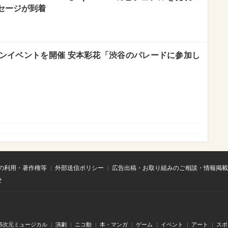
セージが到着
ーンイベントを開催 安本彩花「渋谷のパレードに参加し
の利用・著作権等
外部送信ポリシー
広告出稿・お取り組みのご相談・情報掲載
せ
.5次元ミュージカル
演劇
ニコ動
本・マンガ
ゲーム
イベント
アート
スポ