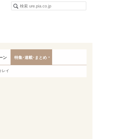
ーン
特集･連載･まとめ
キレイ