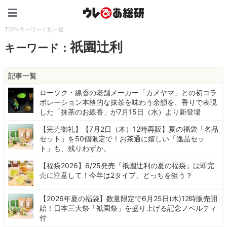
ウレぴあ総研（うれぴあ）
TOP
>
キーワード別一覧
祇園辻利
キーワード：
記事一覧
ローソク・線香の老舗メーカー「カメヤマ」との初コラ
ボレーション本格的な抹茶を味わう余韻を、香りで表現
した「抹茶のお線香」が7月15日（水）より新登場
【完売御礼】【7月2日（木）12時再販】夏の福袋「名品
セット」を50個限定で！お茶通に嬉しい「逸品セッ
ト」も、残りわずか。
【福袋2026】6/25発売「祇園辻利の夏の福袋」は即完
売に注意して！今年は2タイプ、どっちを狙う？
【2026年夏の福袋】数量限定で6月25日(木)12時販売開
始！日本三大祭「衹園祭」を盛り上げる記念ノベルティ
付