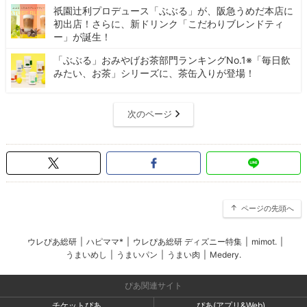
祇園辻利プロデュース「ぶぶる」が、阪急うめだ本店に
初出店！さらに、新ドリンク「こだわりブレンドティ
ー」が誕生！
「ぶぶる」おみやげお茶部門ランキングNo.1※「毎日飲
みたい、お茶」シリーズに、茶缶入りが登場！
次のページ
ページの先頭へ
ウレぴあ総研
|
ハピママ*
|
ウレぴあ総研 ディズニー特集
|
mimot.
|
うまいめし
|
うまいパン
|
うまい肉
|
Medery.
ぴあ関連サイト
チケットぴあ
ぴあ(アプリ&Web)