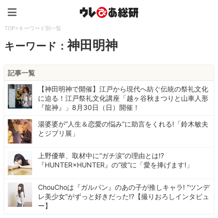
ウレぴあ総研（うれぴあ）
TOP
>
キーワード別一覧
神田明神
キーワード：
記事一覧
【神田明神で開催】江戸から現代へ紡ぐ伝統の祭礼文化
に迫る！江戸祭礼文化講座「越ヶ谷秋まつりと山車人形
『龍神』」8月30日（日）開催！
湯婆婆が“人生＆恋愛の悩み”に助言をくれる!「鈴木敏夫
とジブリ展」
上野優華、取材中に“ガチ涙”の理由とは!?
『HUNTER×HUNTER』の“彼”に「愛を捧げます!」
ChouChoは『ガルパン』のあの子が推しキャラ! “ツンデ
レ美少女”がずっと好きだった!?【撮りおろしインタビュ
ー】