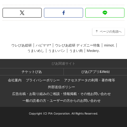
ページの先頭へ
ウレぴあ総研
|
ハピママ*
|
ウレぴあ総研 ディズニー特集
|
mimot.
|
うまいめし
|
うまいパン
|
うまい肉
|
Medery.
ぴあ関連サイト
チケットぴあ
ぴあ(アプリ&Web)
会社案内
プライバシーポリシー
アクセスデータの利用・著作権等
外部送信ポリシー
広告出稿・お取り組みのご相談・情報掲載・その他お問い合わせ
一般の読者の方・ユーザーの方からのお問い合わせ
Copyright (C) PIA Corporation. All Rights Reserved.