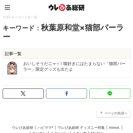
ウレぴあ総研（うれぴあ）
TOP
>
キーワード別一覧
秋葉原和堂×猫部パーラ
キーワード：
ー
記事一覧
おいしそうだニャ~！猫好きにはたまらない「猫部パー
ラー」限定グッズも出たよ
ページの先頭へ
ウレぴあ総研
|
ハピママ*
|
ウレぴあ総研 ディズニー特集
|
mimot.
|