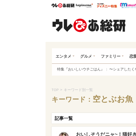
ウレぴあ総研
ハピママ*
ウレぴあ
ウレ
エンタメ
グルメ
ファミリー
恋
特集『おいしいウチごはん』
〜シェアしたく
>
キーワード別一覧
TOP
空とぶお魚
キーワード：
記事一覧
おいしそうだニャ~！猫好