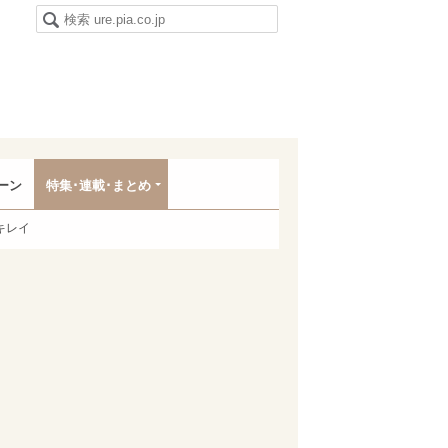
ーン
特集･連載･まとめ
キレイ