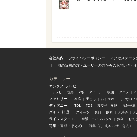
会社案内
プライバシーポリシー
アクセスデータ
一般の読者の方・ユーザーの方からのお問い合わ
カテゴリー
エンタメ･テレビ
テレビ
音楽
V系
アイドル
映画
アニメ
2
ファミリー
家庭
子ども
おしゃれ
おでかけ・
ディズニー
TDL
TDS
裏ワザ・攻略
混雑予想
グルメ･料理
スイーツ
食品
飲料
お菓子
お
ライフスタイル
生活・ライフハック
お金
おで
特集
・
連載
・
まとめ
特集『おいしいウチごはん』