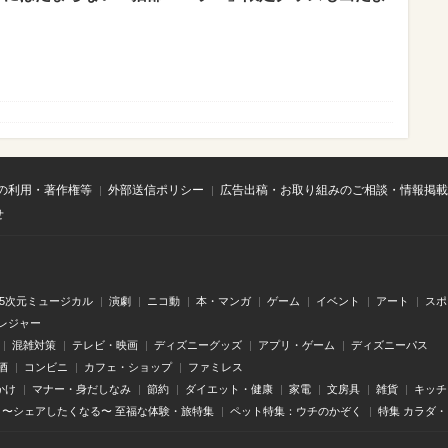
の利用・著作権等
外部送信ポリシー
広告出稿・お取り組みのご相談・情報掲載
せ
.5次元ミュージカル
演劇
ニコ動
本・マンガ
ゲーム
イベント
アート
スポ
レジャー
混雑対策
テレビ・映画
ディズニーグッズ
アプリ・ゲーム
ディズニーパス
酒
コンビニ
カフェ・ショップ
ファミレス
かけ
マナー・身だしなみ
節約
ダイエット・健康
家電
文房具
雑貨
キッチ
〜シェアしたくなる〜 至福な体験・旅特集
ペット特集：ウチのかぞく
特集 カラダ