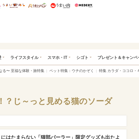
総研 ディズニー特集
mimot.
うまいめし
うまいパン
うまい肉
Medery.
ぴあ総研（うれぴあ）
愛
ライフスタイル
スマホ・IT
シゴト
プレゼント＆キャンペ
なる〜 至福な体験・旅特集
ペット特集：ウチのかぞく
特集 カラダ・ココロ・
！？じ～っと見める猫のソーダ
きにはたまらない「猫部パーラー」限定グッズも出たよ