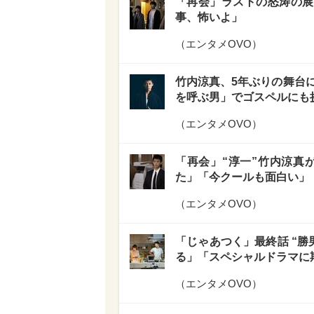
「再会」ラストの怒涛の展
事、怖いよ」
（
エンタメOVO
）
竹内涼真、5年ぶりの舞台
を呼ぶ男」でゴスペルにも
（
エンタメOVO
）
「再会」“淳一”竹内涼真
た」「今クールも面白い」
（
エンタメOVO
）
「じゃあつく」最終話 “勝
る」「スペシャルドラマに
（
エンタメOVO
）