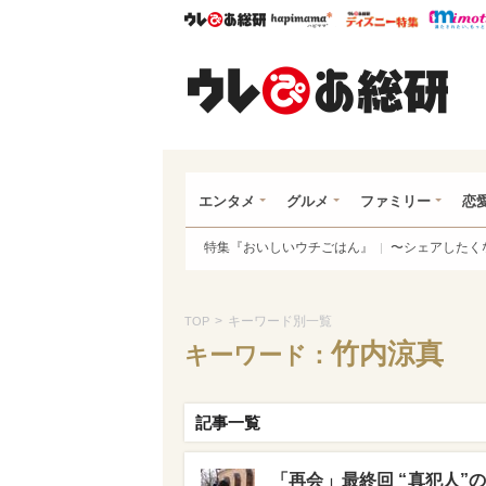
ウレぴあ総研
ハピママ*
ウレぴあ
ウレ
エンタメ
グルメ
ファミリー
恋
特集『おいしいウチごはん』
〜シェアしたく
>
キーワード別一覧
TOP
竹内涼真
キーワード：
記事一覧
「再会」最終回 “真犯人”