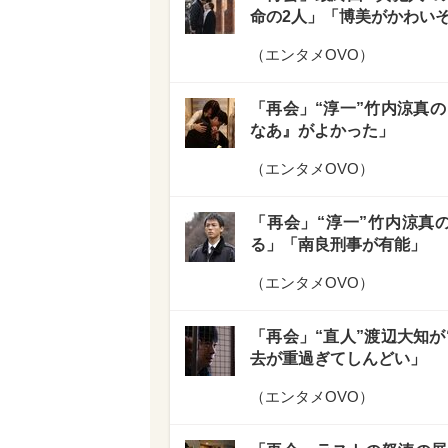
命の2人」「博美がかわい
（
エンタメOVO
）
「再会」“淳一”竹内涼真
なあ』がよかった」
（
エンタメOVO
）
「再会」“淳一”竹内涼真
る」「南良刑事が有能」
（
エンタメOVO
）
「再会」“直人”渡辺大知が
去が重過ぎてしんどい」
（
エンタメOVO
）