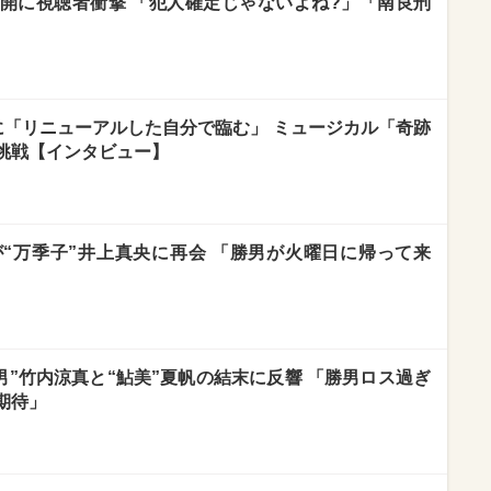
開に視聴者衝撃 「犯人確定じゃないよね?」「南良刑
に「リニューアルした自分で臨む」 ミュージカル「奇跡
挑戦【インタビュー】
が“万季子”井上真央に再会 「勝男が火曜日に帰って来
男”竹内涼真と“鮎美”夏帆の結末に反響 「勝男ロス過ぎ
期待」