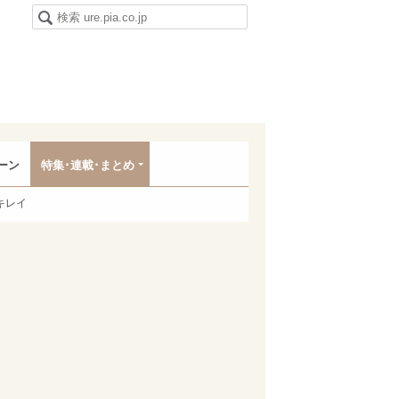
ーン
特集･連載･まとめ
キレイ