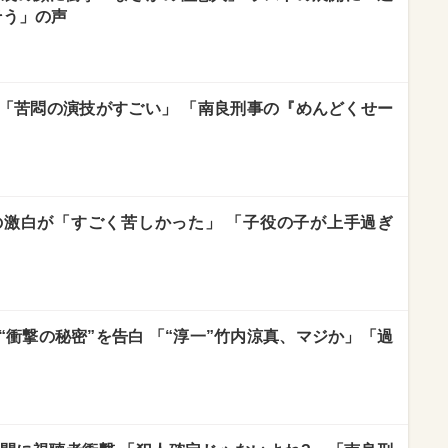
そう」の声
の「苦悶の演技がすごい」 「南良刑事の『めんどくせー
の激白が「すごく苦しかった」 「子役の子が上手過ぎ
“衝撃の秘密”を告白 「“淳一”竹内涼真、マジか」「過