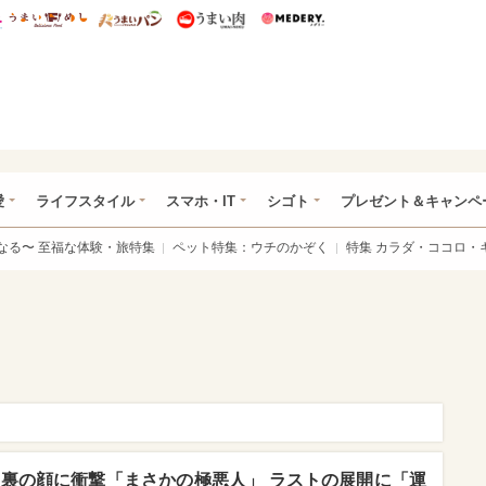
総研 ディズニー特集
mimot.
うまいめし
うまいパン
うまい肉
Medery.
ぴあ総研（うれぴあ）
愛
ライフスタイル
スマホ・IT
シゴト
プレゼント＆キャンペ
なる〜 至福な体験・旅特集
ペット特集：ウチのかぞく
特集 カラダ・ココロ・
の裏の顔に衝撃「まさかの極悪人」 ラストの展開に「運