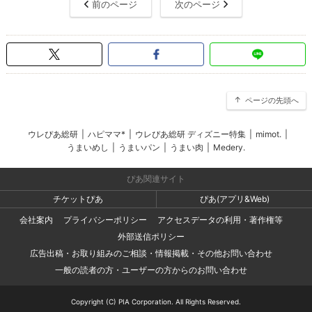
前のページ
次のページ
ページの先頭へ
ウレぴあ総研
|
ハピママ*
|
ウレぴあ総研 ディズニー特集
|
mimot.
|
うまいめし
|
うまいパン
|
うまい肉
|
Medery.
ぴあ関連サイト
チケットぴあ
ぴあ(アプリ&Web)
会社案内
プライバシーポリシー
アクセスデータの利用・著作権等
外部送信ポリシー
広告出稿・お取り組みのご相談・情報掲載・その他お問い合わせ
一般の読者の方・ユーザーの方からのお問い合わせ
Copyright (C) PIA Corporation. All Rights Reserved.