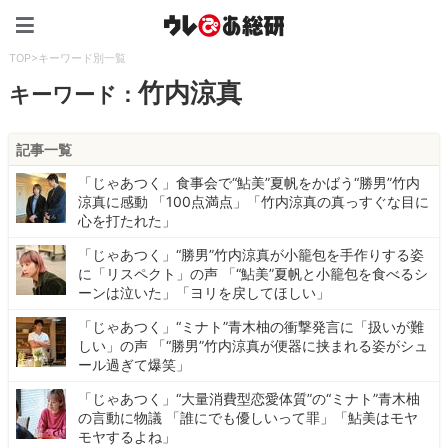
ウレぴあ総研（うれぴあ）
TOP
>
キーワード別一覧
竹内涼真
キーワード：
記事一覧
「じゃあつく」食事会で“鮎美”夏帆をかばう“勝男”竹内
涼真に感動 「100点満点」「竹内涼真の真っすぐな目に
心を打たれた」
「じゃあつく」“勝男”竹内涼真が小籠包を手作りする姿
に「リスペクト」の声 「“鮎美”夏帆と小籠包を食べるシ
ーンは泣いた」「ヨリを戻してほしい」
「じゃあつく」“ミナト”青木柚の衝撃発言に「扱いが難
しい」の声 「“勝男”竹内涼真が便器に挟まれる姿がシュ
ール過ぎて爆笑」
「じゃあつく」“大量消費型恋愛体質”の“ミナト”青木柚
の言動に物議 「誰にでも優しいって罪」「鮎美はモヤ
モヤするよね」