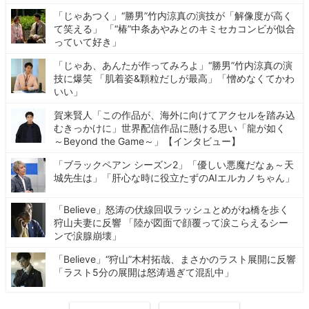
「じゃあつく」“勝男”竹内涼真の演技が「解像度が高く
て笑える」 「“椿”中条あやみとのキミセカコンビが似合
っていて好き」
「じゃあ、あんたが作ってみろよ」“勝男”竹内涼真の演
技に爆笑 「肌着姿&顆粒だしが最高」「憎めなくてかわ
いい」
賀来賢人「この作品が、海外に向けてアクセルを踏み込
むきっかけに」世界配信作品に懸ける思い「龍が如く
～Beyond the Game～」【インタビュー】
「ブラックペアン シーズン2」「優しい悪魔だなぁ～天
城先生は」「肝心な時に役立たずのAIエルカノちゃん」
「Believe」怒涛の伏線回収ラッシュとめがね橋を歩く
狩山夫妻に反響 「陸が図面で顔覆って涙こらえるシー
ンで涙腺崩壊」
「Believe」“狩山”木村拓哉、まさかのラスト展開に反響
「ラスト5分の展開は怒涛過ぎて混乱中」