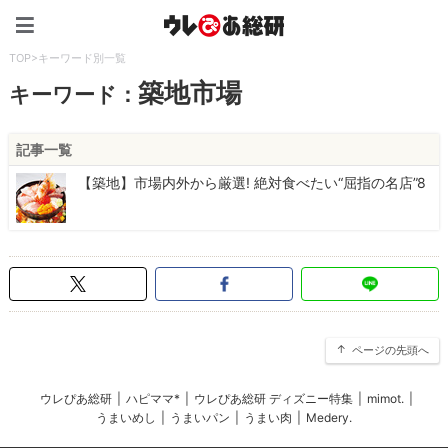
ウレぴあ総研（うれぴあ）
TOP
>
キーワード別一覧
築地市場
キーワード：
記事一覧
【築地】市場内外から厳選! 絶対食べたい“屈指の名店”8
ページの先頭へ
ウレぴあ総研
|
ハピママ*
|
ウレぴあ総研 ディズニー特集
|
mimot.
|
うまいめし
|
うまいパン
|
うまい肉
|
Medery.