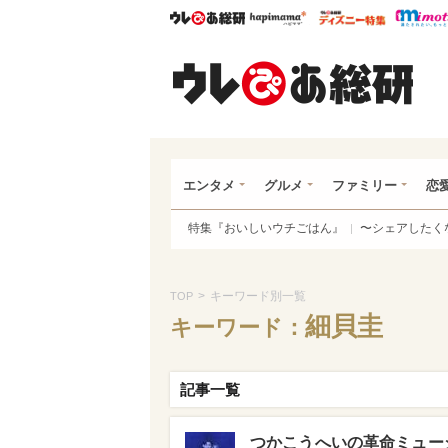
ウレぴあ総研
ハピママ*
ウレぴあ
ウレ
エンタメ
グルメ
ファミリー
恋
特集『おいしいウチごはん』
〜シェアしたく
>
キーワード別一覧
TOP
細貝圭
キーワード：
記事一覧
つかこうへいの革命ミュージ