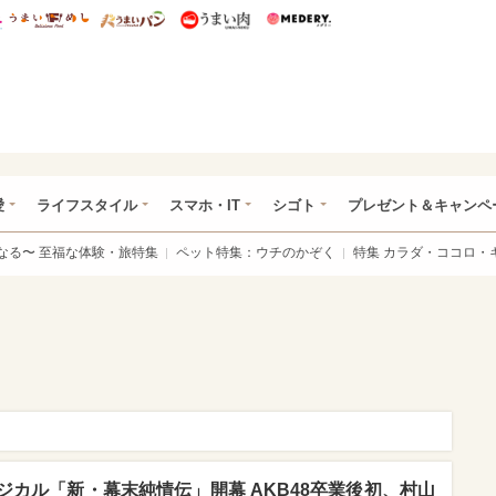
総研 ディズニー特集
mimot.
うまいめし
うまいパン
うまい肉
Medery.
ぴあ総研（うれぴあ）
愛
ライフスタイル
スマホ・IT
シゴト
プレゼント＆キャンペ
なる〜 至福な体験・旅特集
ペット特集：ウチのかぞく
特集 カラダ・ココロ・
カル「新・幕末純情伝」開幕 AKB48卒業後初、村山