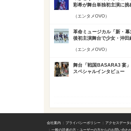
彩希が舞台単独初主演に挑
（
エンタメOVO
）
革命ミュージカル「新・幕末
後初主演舞台で少女・沖田
（
エンタメOVO
）
舞台「戦国BASARA3 
スペシャルインタビュー
会社案内
プライバシーポリシー
アクセスデータ
一般の読者の方・ユーザーの方からのお問い合わ