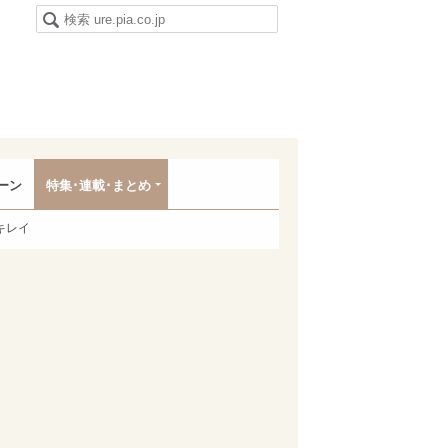
ーン
特集･連載･まとめ
キレイ