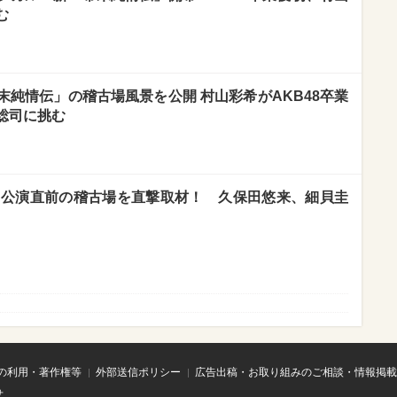
む
純情伝」の稽古場風景を公開 村山彩希がAKB48卒業
総司に挑む
宴」公演直前の稽古場を直撃取材！ 久保田悠来、細貝圭
の利用・著作権等
外部送信ポリシー
広告出稿・お取り組みのご相談・情報掲載
せ