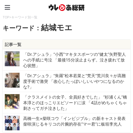
ウレぴあ総研（うれぴあ）
TOP
>
キーワード別一覧
結城モエ
キーワード：
記事一覧
「Dr.アシュラ」“小西”マキタスポーツの“健太”矢野聖人
への手紙に号泣 「最後15分涙止まらず。泣き疲れて放
心状態」
「Dr.アシュラ」“朱羅”松本若菜と“梵天”荒川良々が高難
度手術で激突 「改心したっぽいしいいやつになるのか
な?️」
「クラスメイトの女子、全員好きでした」 “杉浦くん”橋
本淳とのほっこりエピソードに涙 「4話がめちゃくちゃ
刺さってガチ泣きした」
高橋一生×柴咲コウ「インビジブル」の新キャスト発表
柴咲演じるキリコの片腕的存在“マー君”に板垣李光人