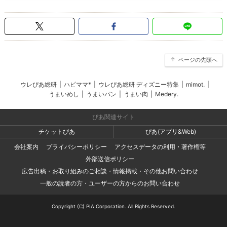
ページの先頭へ
ウレぴあ総研
|
ハピママ*
|
ウレぴあ総研 ディズニー特集
|
mimot.
|
うまいめし
|
うまいパン
|
うまい肉
|
Medery.
ぴあ関連サイト
チケットぴあ
ぴあ(アプリ&Web)
会社案内
プライバシーポリシー
アクセスデータの利用・著作権等
外部送信ポリシー
広告出稿・お取り組みのご相談・情報掲載・その他お問い合わせ
一般の読者の方・ユーザーの方からのお問い合わせ
Copyright (C) PIA Corporation. All Rights Reserved.