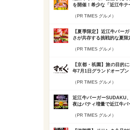
を開催！希少な「近江牛テ
（
PR TIMES グルメ
）
【夏季限定】近江牛バーガ
さが共存する挑戦的な夏限
（
PR TIMES グルメ
）
【京都・祇園】旅の目的に
年7月1日グランドオープン
（
PR TIMES グルメ
）
近江牛バーガーSUDAKU
夜はパティ増量で近江牛バ
（
PR TIMES グルメ
）