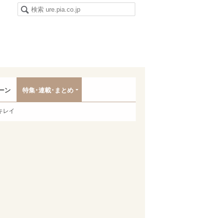
ーン
特集･連載･まとめ
キレイ