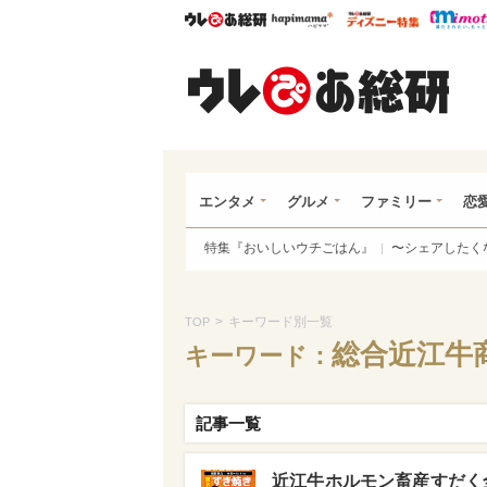
ウレぴあ総研
ハピママ*
ウレぴあ
ウレ
エンタメ
グルメ
ファミリー
恋
特集『おいしいウチごはん』
〜シェアしたく
>
キーワード別一覧
TOP
総合近江牛
キーワード：
記事一覧
近江牛ホルモン畜産すだく