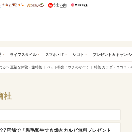
総研 ディズニー特集
mimot.
うまいめし
うまいパン
うまい肉
Medery.
ぴあ総研（うれぴあ）
愛
ライフスタイル
スマホ・IT
シゴト
プレゼント＆キャンペ
なる〜 至福な体験・旅特集
ペット特集：ウチのかぞく
特集 カラダ・ココロ・
商社
全7店舗で「黒毛和牛すき焼きカルビ無料プレゼント」