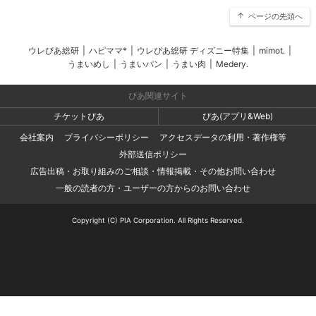
ページの先頭へ
ウレぴあ総研
|
ハピママ*
|
ウレぴあ総研 ディズニー特集
|
mimot.
|
うまいめし
|
うまいパン
|
うまい肉
|
Medery.
ぴあ関連サイト
チケットぴあ
ぴあ(アプリ&Web)
会社案内
プライバシーポリシー
アクセスデータの利用・著作権等
外部送信ポリシー
広告出稿・お取り組みのご相談・情報掲載・その他お問い合わせ
一般の読者の方・ユーザーの方からのお問い合わせ
Copyright (C) PIA Corporation. All Rights Reserved.