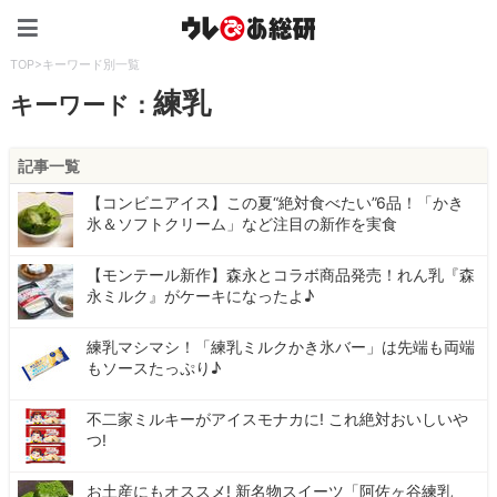
ウレぴあ総研（うれぴあ）
TOP
>
キーワード別一覧
練乳
キーワード：
記事一覧
【コンビニアイス】この夏“絶対食べたい”6品！「かき
氷＆ソフトクリーム」など注目の新作を実食
【モンテール新作】森永とコラボ商品発売！れん乳『森
永ミルク』がケーキになったよ♪
練乳マシマシ！「練乳ミルクかき氷バー」は先端も両端
もソースたっぷり♪
不二家ミルキーがアイスモナカに! これ絶対おいしいや
つ!
お土産にもオススメ! 新名物スイーツ「阿佐ヶ谷練乳