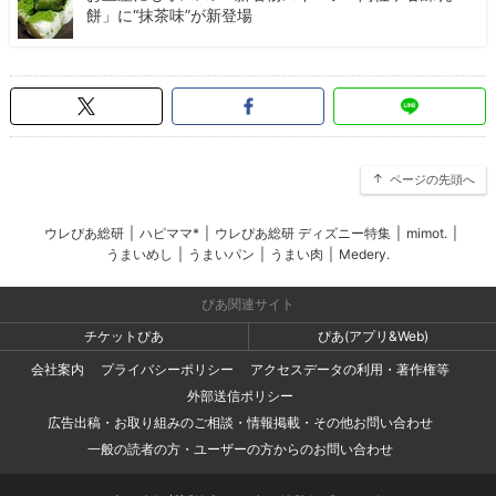
餅」に“抹茶味”が新登場
ページの先頭へ
ウレぴあ総研
|
ハピママ*
|
ウレぴあ総研 ディズニー特集
|
mimot.
|
うまいめし
|
うまいパン
|
うまい肉
|
Medery.
ぴあ関連サイト
チケットぴあ
ぴあ(アプリ&Web)
会社案内
プライバシーポリシー
アクセスデータの利用・著作権等
外部送信ポリシー
広告出稿・お取り組みのご相談・情報掲載・その他お問い合わせ
一般の読者の方・ユーザーの方からのお問い合わせ