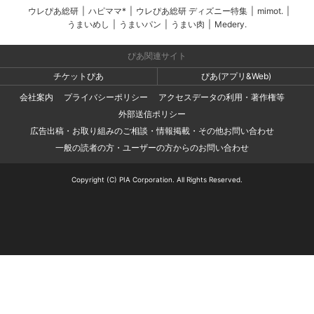
ウレぴあ総研
|
ハピママ*
|
ウレぴあ総研 ディズニー特集
|
mimot.
|
うまいめし
|
うまいパン
|
うまい肉
|
Medery.
ぴあ関連サイト
チケットぴあ
ぴあ(アプリ&Web)
会社案内
プライバシーポリシー
アクセスデータの利用・著作権等
外部送信ポリシー
広告出稿・お取り組みのご相談・情報掲載・その他お問い合わせ
一般の読者の方・ユーザーの方からのお問い合わせ
Copyright (C) PIA Corporation. All Rights Reserved.