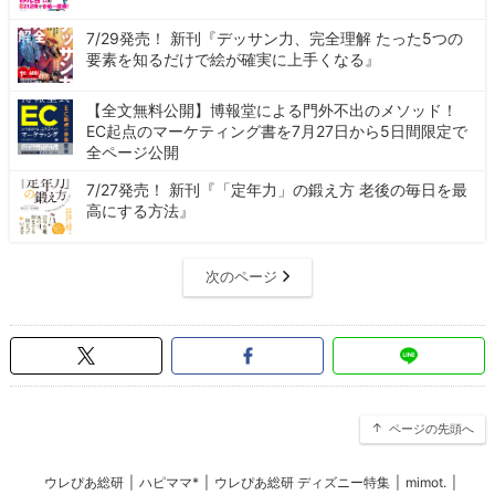
7/29発売！ 新刊『デッサン力、完全理解 たった5つの
要素を知るだけで絵が確実に上手くなる』
【全文無料公開】博報堂による門外不出のメソッド！
EC起点のマーケティング書を7月27日から5日間限定で
全ページ公開
7/27発売！ 新刊『「定年力」の鍛え方 老後の毎日を最
高にする方法』
次のページ
ページの先頭へ
ウレぴあ総研
|
ハピママ*
|
ウレぴあ総研 ディズニー特集
|
mimot.
|