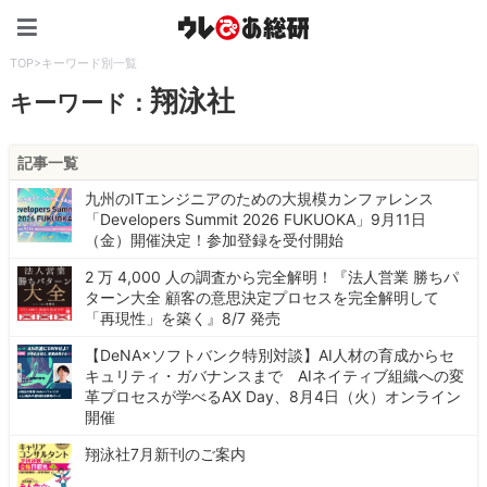
ウレぴあ総研（うれぴあ）
TOP
>
キーワード別一覧
翔泳社
キーワード：
記事一覧
九州のITエンジニアのための大規模カンファレンス
「Developers Summit 2026 FUKUOKA」9月11日
（金）開催決定！参加登録を受付開始
2 万 4,000 人の調査から完全解明！『法人営業 勝ちパ
ターン大全 顧客の意思決定プロセスを完全解明して
「再現性」を築く』8/7 発売
【DeNA×ソフトバンク特別対談】AI人材の育成からセ
キュリティ・ガバナンスまで AIネイティブ組織への変
革プロセスが学べるAX Day、8月4日（火）オンライン
開催
翔泳社7月新刊のご案内