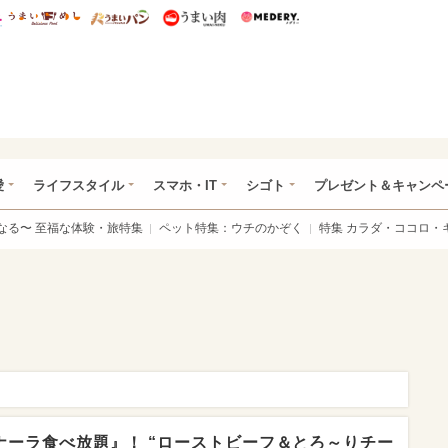
総研 ディズニー特集
mimot.
うまいめし
うまいパン
うまい肉
Medery.
ぴあ総研（うれぴあ）
愛
ライフスタイル
スマホ・IT
シゴト
プレゼント＆キャンペ
なる〜 至福な体験・旅特集
ペット特集：ウチのかぞく
特集 カラダ・ココロ・
ボナーラ食べ放題』！ “ローストビーフ＆とろ～りチー