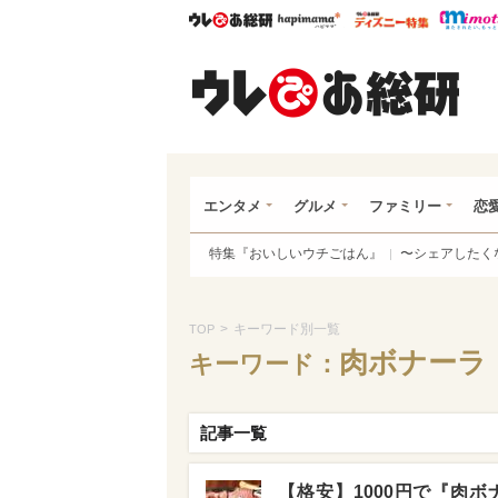
ウレぴあ総研
ハピママ*
ウレぴあ
ウレ
エンタメ
グルメ
ファミリー
恋
特集『おいしいウチごはん』
〜シェアしたく
>
キーワード別一覧
TOP
肉ボナーラ
キーワード：
記事一覧
【格安】1000円で『肉