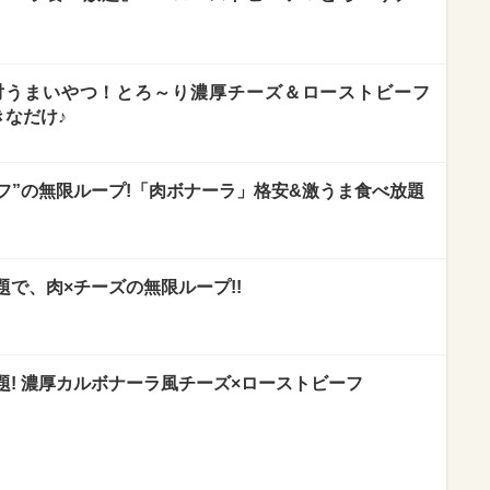
対うまいやつ！とろ～り濃厚チーズ＆ローストビーフ
きなだけ♪
フ”の無限ループ!「肉ボナーラ」格安&激うま食べ放題
で、肉×チーズの無限ループ!!
! 濃厚カルボナーラ風チーズ×ローストビーフ