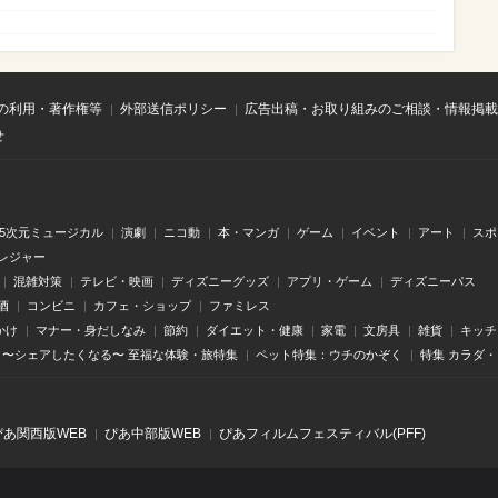
の利用・著作権等
外部送信ポリシー
広告出稿・お取り組みのご相談・情報掲載
せ
.5次元ミュージカル
演劇
ニコ動
本・マンガ
ゲーム
イベント
アート
スポ
レジャー
混雑対策
テレビ・映画
ディズニーグッズ
アプリ・ゲーム
ディズニーパス
酒
コンビニ
カフェ・ショップ
ファミレス
かけ
マナー・身だしなみ
節約
ダイエット・健康
家電
文房具
雑貨
キッチ
〜シェアしたくなる〜 至福な体験・旅特集
ペット特集：ウチのかぞく
特集 カラダ
ぴあ関⻄版WEB
ぴあ中部版WEB
ぴあフィルムフェスティバル(PFF)