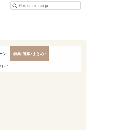
ーン
特集･連載･まとめ
キレイ