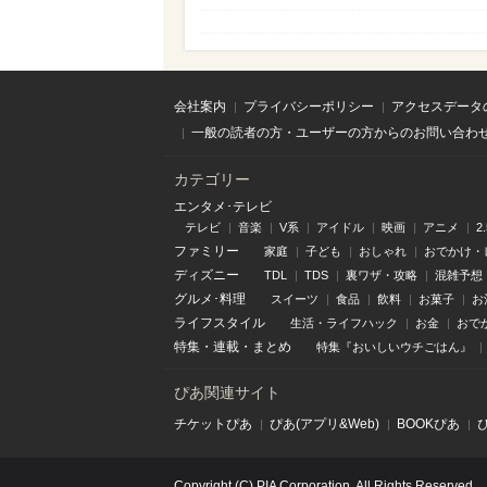
会社案内
プライバシーポリシー
アクセスデータ
一般の読者の方・ユーザーの方からのお問い合わ
カテゴリー
エンタメ･テレビ
テレビ
音楽
V系
アイドル
映画
アニメ
2
ファミリー
家庭
子ども
おしゃれ
おでかけ・
ディズニー
TDL
TDS
裏ワザ・攻略
混雑予想
グルメ･料理
スイーツ
食品
飲料
お菓子
お
ライフスタイル
生活・ライフハック
お金
おで
特集
・
連載
・
まとめ
特集『おいしいウチごはん』
ぴあ関連サイト
チケットぴあ
ぴあ(アプリ&Web)
BOOKぴあ
Copyright (C) PIA Corporation. All Rights Reserved.