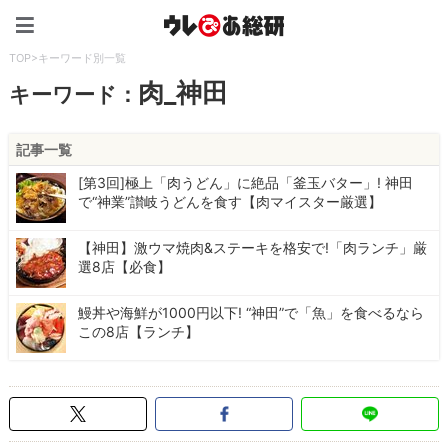
ウレぴあ総研（うれぴあ）
TOP
>
キーワード別一覧
肉_神田
キーワード：
記事一覧
[第3回]極上「肉うどん」に絶品「釜玉バター」! 神田
で“神業”讃岐うどんを食す【肉マイスター厳選】
【神田】激ウマ焼肉&ステーキを格安で!「肉ランチ」厳
選8店【必食】
鰻丼や海鮮が1000円以下! “神田”で「魚」を食べるなら
この8店【ランチ】