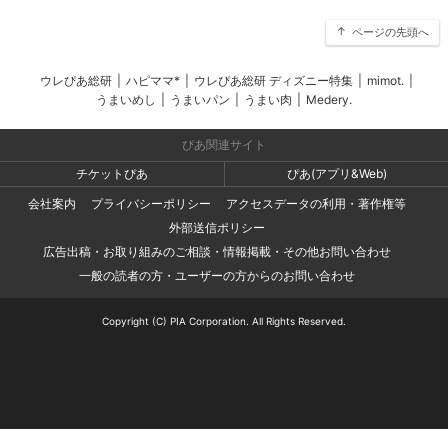
ページの先頭へ
ウレぴあ総研
|
ハピママ*
|
ウレぴあ総研 ディズニー特集
|
mimot.
|
うまいめし
|
うまいパン
|
うまい肉
|
Medery.
ぴあ関連サイト
チケットぴあ
ぴあ(アプリ&Web)
会社案内
プライバシーポリシー
アクセスデータの利用・著作権等
外部送信ポリシー
広告出稿・お取り組みのご相談・情報掲載・その他お問い合わせ
一般の読者の方・ユーザーの方からのお問い合わせ
Copyright (C) PIA Corporation. All Rights Reserved.