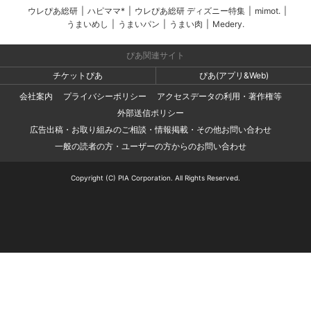
ウレぴあ総研
|
ハピママ*
|
ウレぴあ総研 ディズニー特集
|
mimot.
|
うまいめし
|
うまいパン
|
うまい肉
|
Medery.
ぴあ関連サイト
チケットぴあ
ぴあ(アプリ&Web)
会社案内
プライバシーポリシー
アクセスデータの利用・著作権等
外部送信ポリシー
広告出稿・お取り組みのご相談・情報掲載・その他お問い合わせ
一般の読者の方・ユーザーの方からのお問い合わせ
Copyright (C) PIA Corporation. All Rights Reserved.