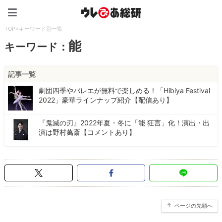
ウレぴあ総研（うれぴあ）
TOP
>
キーワード別一覧
能
キーワード：
記事一覧
劇団四季やバレエが無料で楽しめる！「Hibiya Festival
2022」豪華ラインナップ紹介【配信あり】
『鬼滅の刃』2022年夏・冬に「能 狂言」化！演出・出
演は野村萬斎【コメントあり】
ページの先頭へ