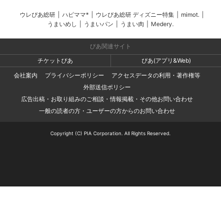
ウレぴあ総研
|
ハピママ*
|
ウレぴあ総研 ディズニー特集
|
mimot.
|
うまいめし
|
うまいパン
|
うまい肉
|
Medery.
ぴあ関連サイト
チケットぴあ
ぴあ(アプリ&Web)
会社案内
プライバシーポリシー
アクセスデータの利用・著作権等
外部送信ポリシー
広告出稿・お取り組みのご相談・情報掲載・その他お問い合わせ
一般の読者の方・ユーザーの方からのお問い合わせ
Copyright (C) PIA Corporation. All Rights Reserved.