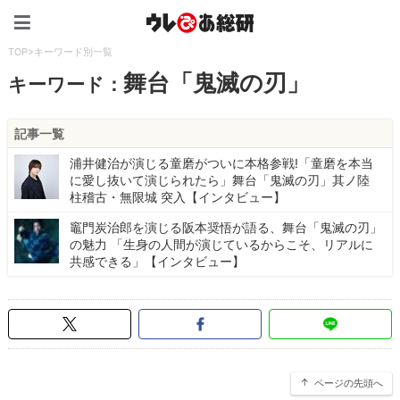
ウレぴあ総研（うれぴあ）
TOP
>
キーワード別一覧
舞台「鬼滅の刃」
キーワード：
記事一覧
浦井健治が演じる童磨がついに本格参戦!「童磨を本当
に愛し抜いて演じられたら」舞台「鬼滅の刃」其ノ陸
柱稽古・無限城 突入【インタビュー】
竈門炭治郎を演じる阪本奨悟が語る、舞台「鬼滅の刃」
の魅力 「生身の人間が演じているからこそ、リアルに
共感できる」【インタビュー】
ページの先頭へ