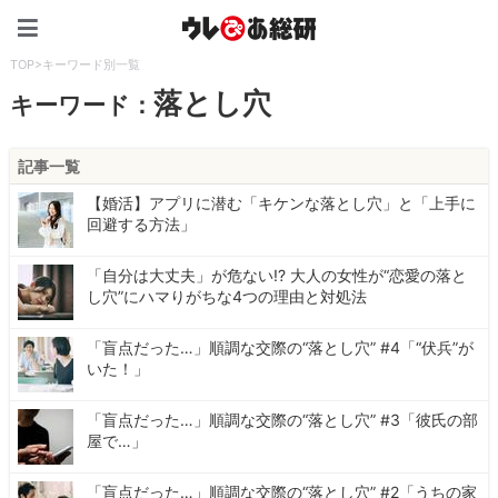
ウレぴあ総研（うれぴあ）
TOP
>
キーワード別一覧
落とし穴
キーワード：
記事一覧
【婚活】アプリに潜む「キケンな落とし穴」と「上手に
回避する方法」
「自分は大丈夫」が危ない!? 大人の女性が“恋愛の落と
し穴”にハマりがちな4つの理由と対処法
「盲点だった…」順調な交際の“落とし穴” #4「“伏兵”が
いた！」
「盲点だった…」順調な交際の“落とし穴” #3「彼氏の部
屋で…」
「盲点だった…」順調な交際の“落とし穴” #2「うちの家