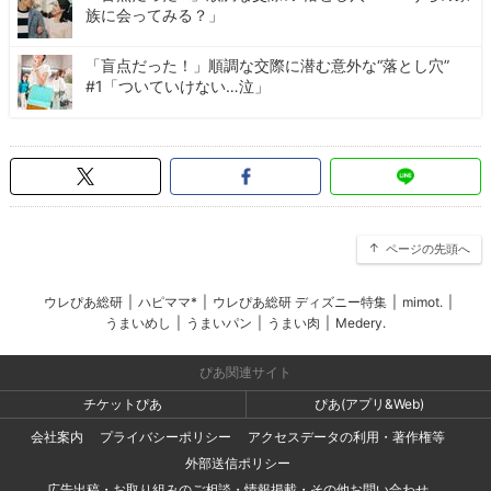
族に会ってみる？」
「盲点だった！」順調な交際に潜む意外な“落とし穴”
#1「ついていけない…泣」
ページの先頭へ
ウレぴあ総研
|
ハピママ*
|
ウレぴあ総研 ディズニー特集
|
mimot.
|
うまいめし
|
うまいパン
|
うまい肉
|
Medery.
ぴあ関連サイト
チケットぴあ
ぴあ(アプリ&Web)
会社案内
プライバシーポリシー
アクセスデータの利用・著作権等
外部送信ポリシー
広告出稿・お取り組みのご相談・情報掲載・その他お問い合わせ