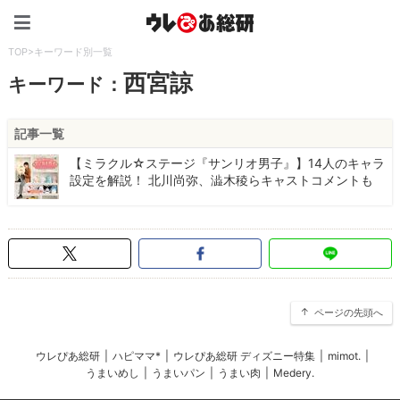
ウレぴあ総研（うれぴあ）
TOP
>
キーワード別一覧
西宮諒
キーワード：
記事一覧
【ミラクル☆ステージ『サンリオ男子』】14人のキャラ
設定を解説！ 北川尚弥、澁木稜らキャストコメントも
ページの先頭へ
ウレぴあ総研
|
ハピママ*
|
ウレぴあ総研 ディズニー特集
|
mimot.
|
うまいめし
|
うまいパン
|
うまい肉
|
Medery.