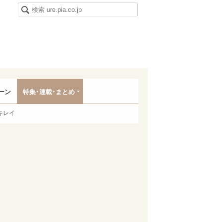
ーン
特集･連載･まとめ
キレイ