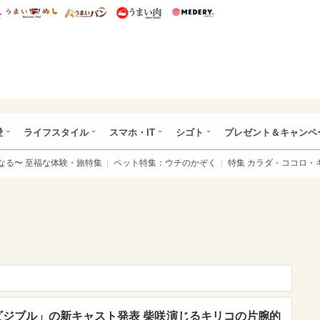
総研 ディズニー特集
mimot.
うまいめし
うまいパン
うまい肉
Medery.
ぴあ総研（うれぴあ）
愛
ライフスタイル
スマホ・IT
シゴト
プレゼント＆キャンペ
なる〜 至福な体験・旅特集
ペット特集：ウチのかぞく
特集 カラダ・ココロ・
ビジブル」の新キャスト発表 柴咲演じるキリコの片腕的