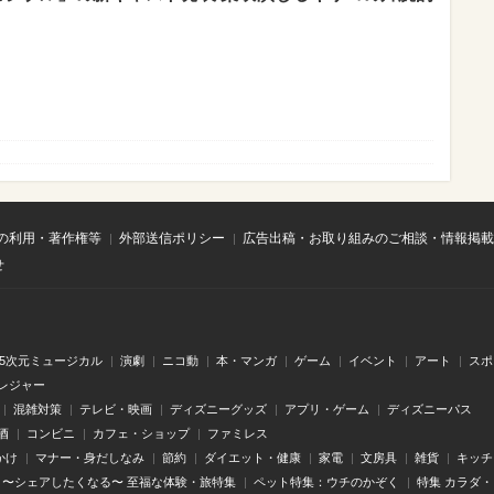
の利用・著作権等
外部送信ポリシー
広告出稿・お取り組みのご相談・情報掲載
せ
.5次元ミュージカル
演劇
ニコ動
本・マンガ
ゲーム
イベント
アート
スポ
レジャー
混雑対策
テレビ・映画
ディズニーグッズ
アプリ・ゲーム
ディズニーパス
酒
コンビニ
カフェ・ショップ
ファミレス
かけ
マナー・身だしなみ
節約
ダイエット・健康
家電
文房具
雑貨
キッチ
〜シェアしたくなる〜 至福な体験・旅特集
ペット特集：ウチのかぞく
特集 カラダ