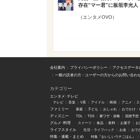
存在“マー君”に板垣李光人
（
エンタメOVO
）
会社案内
プライバシーポリシー
アクセスデータ
一般の読者の方・ユーザーの方からのお問い合わ
カテゴリー
エンタメ･テレビ
テレビ
音楽
V系
アイドル
映画
アニメ
2
ファミリー
家庭
子ども
おしゃれ
おでかけ・
ディズニー
TDL
TDS
裏ワザ・攻略
混雑予想
グルメ･料理
スイーツ
食品
飲料
お菓子
お
ライフスタイル
生活・ライフハック
お金
おで
特集
・
連載
・
まとめ
特集『おいしいウチごはん』