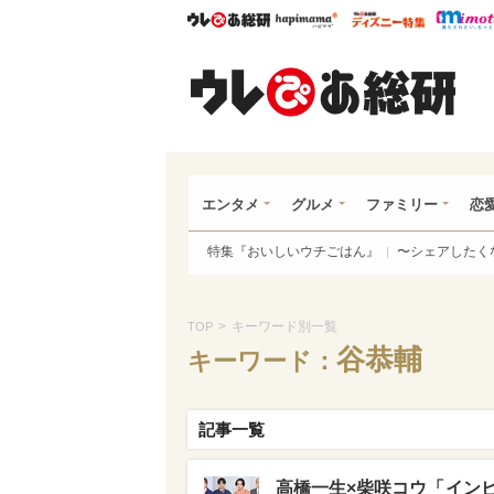
ウレぴあ総研
ハピママ*
ウレぴあ
ウレ
エンタメ
グルメ
ファミリー
恋
特集『おいしいウチごはん』
〜シェアしたく
>
キーワード別一覧
TOP
谷恭輔
キーワード：
記事一覧
高橋一生×柴咲コウ「イン