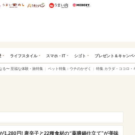
総研 ディズニー特集
mimot.
うまいめし
うまいパン
うまい肉
Medery.
ぴあ総研（うれぴあ）
愛
ライフスタイル
スマホ・IT
シゴト
プレゼント＆キャンペ
なる〜 至福な体験・旅特集
ペット特集：ウチのかぞく
特集 カラダ・ココロ・
,280円! 唐辛子と22種食材の“薬膳鍋仕立て”が美味