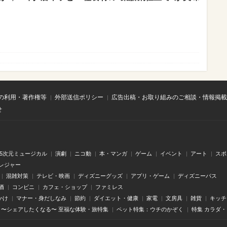
の利用・著作権等
外部送信ポリシー
広告出稿・お取り組みのご相談・情報掲載
せ
.5次元ミュージカル
演劇
ニコ動
本・マンガ
ゲーム
イベント
アート
スポ
レジャー
混雑対策
テレビ・映画
ディズニーグッズ
アプリ・ゲーム
ディズニーパス
酒
コンビニ
カフェ・ショップ
ファミレス
かけ
マナー・身だしなみ
節約
ダイエット・健康
家電
文房具
雑貨
キッチ
〜シェアしたくなる〜 至福な体験・旅特集
ペット特集：ウチのかぞく
特集 カラダ