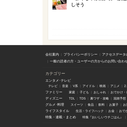
しそう
会社案内
プライバシーポリシー
アクセスデータ
一般の読者の方・ユーザーの方からのお問い合わ
カテゴリー
エンタメ･テレビ
テレビ
音楽
V系
アイドル
映画
アニメ
2
ファミリー
家庭
子ども
おしゃれ
おでかけ・
ディズニー
TDL
TDS
裏ワザ・攻略
混雑予想
グルメ･料理
スイーツ
食品
飲料
お菓子
お
ライフスタイル
生活・ライフハック
お金
おで
特集
・
連載
・
まとめ
特集『おいしいウチごはん』