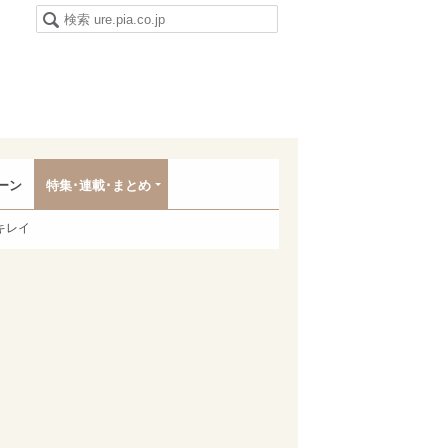
ーン
特集･連載･まとめ
キレイ