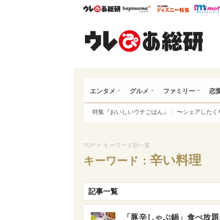
ウレぴあ総研
ハピママ*
ウレぴあ
ウレ
エンタメ
グルメ
ファミリー
恋
特集『おいしいウチごはん』
〜シェアしたく
>
キーワード別一覧
TOP
辛い料理
キーワード：
記事一覧
「豚辛しゃぶ鍋」食べ放題が1