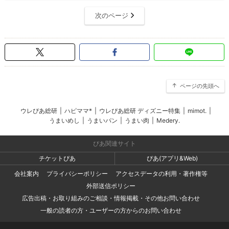
次のページ
ページの先頭へ
ウレぴあ総研
|
ハピママ*
|
ウレぴあ総研 ディズニー特集
|
mimot.
|
うまいめし
|
うまいパン
|
うまい肉
|
Medery.
ぴあ関連サイト
チケットぴあ
ぴあ(アプリ&Web)
会社案内
プライバシーポリシー
アクセスデータの利用・著作権等
外部送信ポリシー
広告出稿・お取り組みのご相談・情報掲載・その他お問い合わせ
一般の読者の方・ユーザーの方からのお問い合わせ