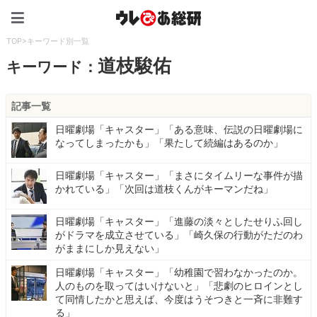
ウレぴあ総研（うれぴあ）
TOP
>
キーワード別一覧
道枝駿佑
キーワード：
記事一覧
日曜劇場「キャスター」「ある意味、伝説の日曜劇場に
なってしまったかも」「果たして続編はあるのか」
日曜劇場「キャスター」「まさにタイムリーな事件が描
かれている」「次回は道枝くんがキーマンだね」
日曜劇場「キャスター」「進藤の淡々としたせりふ回し
がドラマを成立させている」「崎久保の行動がただのわ
がままにしか見えない」
日曜劇場「キャスター」「幼稚園で習わなかったのか。
人のものを取ってはいけないと」「悲劇のヒロインとし
て同情したかと思えば、今度はうそつきと一斉に非難す
る」