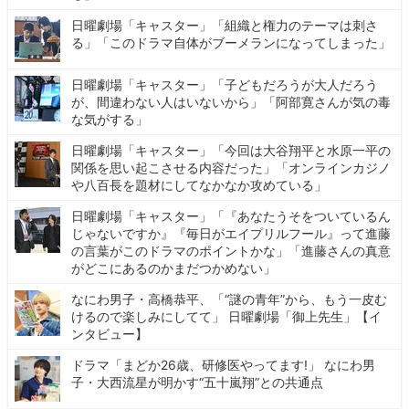
日曜劇場「キャスター」「組織と権力のテーマは刺さ
る」「このドラマ自体がブーメランになってしまった」
日曜劇場「キャスター」「子どもだろうが大人だろう
が、間違わない人はいないから」「阿部寛さんが気の毒
な気がする」
日曜劇場「キャスター」「今回は大谷翔平と水原一平の
関係を思い起こさせる内容だった」「オンラインカジノ
や八百長を題材にしてなかなか攻めている」
日曜劇場「キャスター」「『あなたうそをついているん
じゃないですか』『毎日がエイプリルフール』って進藤
の言葉がこのドラマのポイントかな」「進藤さんの真意
がどこにあるのかまだつかめない」
なにわ男子・高橋恭平、「“謎の青年”から、もう一皮む
けるので楽しみにしてて」 日曜劇場「御上先生」【イ
ンタビュー】
ドラマ「まどか26歳、研修医やってます!」 なにわ男
子・大西流星が明かす“五十嵐翔”との共通点