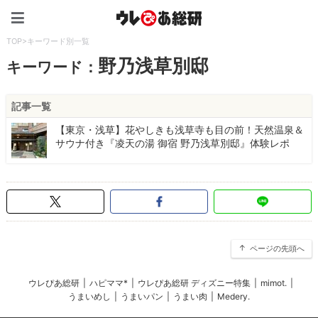
ウレぴあ総研（うれぴあ）
TOP
>
キーワード別一覧
野乃浅草別邸
キーワード：
記事一覧
【東京・浅草】花やしきも浅草寺も目の前！天然温泉＆
サウナ付き『凌天の湯 御宿 野乃浅草別邸』体験レポ
ページの先頭へ
ウレぴあ総研
|
ハピママ*
|
ウレぴあ総研 ディズニー特集
|
mimot.
|
うまいめし
|
うまいパン
|
うまい肉
|
Medery.