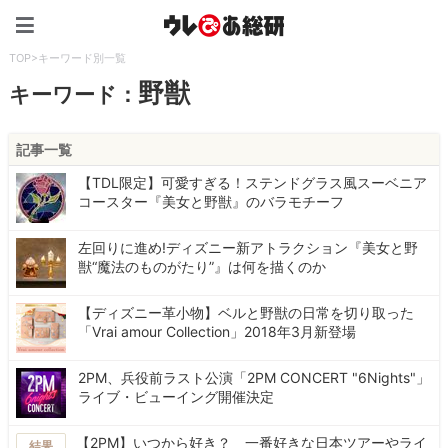
ウレぴあ総研（うれぴあ）
TOP
>
キーワード別一覧
野獣
キーワード：
記事一覧
【TDL限定】可愛すぎる！ステンドグラス風スーベニア
コースター『美女と野獣』のバラモチーフ
左回りに進め!ディズニー新アトラクション『美女と野
獣“魔法のものがたり”』は何を描くのか
【ディズニー革小物】ベルと野獣の日常を切り取った
「Vrai amour Collection」2018年3月新登場
2PM、兵役前ラスト公演「2PM CONCERT "6Nights"」
ライブ・ビューイング開催決定
【2PM】いつから好き？ 一番好きな日本ツアーやライ
結果