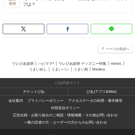
発表
ブは？
ページの先頭へ
ウレぴあ総研
|
ハピママ*
|
ウレぴあ総研 ディズニー特集
|
mimot.
|
うまいめし
|
うまいパン
|
うまい肉
|
Medery.
ぴあ関連サイト
チケットぴあ
ぴあ(アプリ&Web)
会社案内
プライバシーポリシー
アクセスデータの利用・著作権等
外部送信ポリシー
広告出稿・お取り組みのご相談・情報掲載・その他お問い合わせ
一般の読者の方・ユーザーの方からのお問い合わせ