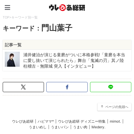
ウレぴあ総研（うれぴあ）
TOP
>
キーワード別一覧
門山葉子
キーワード：
記事一覧
浦井健治が演じる童磨がついに本格参戦!「童磨を本当
に愛し抜いて演じられたら」舞台「鬼滅の刃」其ノ陸
柱稽古・無限城 突入【インタビュー】
ページの先頭へ
ウレぴあ総研
|
ハピママ*
|
ウレぴあ総研 ディズニー特集
|
mimot.
|
うまいめし
|
うまいパン
|
うまい肉
|
Medery.