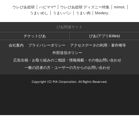
ウレぴあ総研
|
ハピママ*
|
ウレぴあ総研 ディズニー特集
|
mimot.
|
うまいめし
|
うまいパン
|
うまい肉
|
Medery.
ぴあ関連サイト
チケットぴあ
ぴあ(アプリ&Web)
会社案内
プライバシーポリシー
アクセスデータの利用・著作権等
外部送信ポリシー
広告出稿・お取り組みのご相談・情報掲載・その他お問い合わせ
一般の読者の方・ユーザーの方からのお問い合わせ
Copyright (C) PIA Corporation. All Rights Reserved.