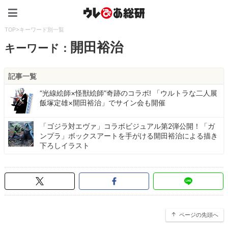
ウレぴあ総研（うれぴあ）
TOP
>
キーワード別一覧
開田裕治
キーワード：
記事一覧
“光線絵師×怪獣絵師”奇跡のコラボ! 「ウルトラな二人展
飯塚定雄×開田裕治」でサイン会も開催
「ゴジラ対エヴァ」コラボビジュアル第2弾公開！「ガ
ンプラ」ボックスアートを手がける開田裕治による描き
下ろしイラスト
ページの先頭へ