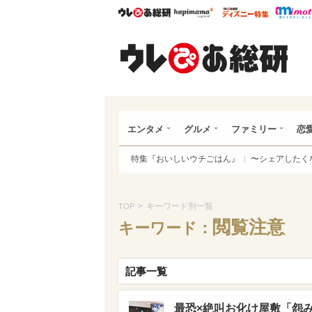
ウレぴあ総研
ハピママ*
ウレぴあ
ウレ
エンタメ
グルメ
ファミリー
恋
特集『おいしいウチごはん』
〜シェアしたく
>
キーワード別一覧
TOP
閲覧注意
キーワード：
記事一覧
最恐×絶叫お化け屋敷「怨み