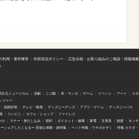
の利用・著作権等
外部送信ポリシー
広告出稿・お取り組みのご相談・情報掲載
せ
.5次元ミュージカル
演劇
ニコ動
本・マンガ
ゲーム
イベント
アート
スポ
レジャー
混雑対策
テレビ・映画
ディズニーグッズ
アプリ・ゲーム
ディズニーパス
酒
コンビニ
カフェ・ショップ
ファミレス
かけ
マナー・身だしなみ
節約
ダイエット・健康
家電
文房具
雑貨
キッチ
〜シェアしたくなる〜 至福な体験・旅特集
ペット特集：ウチのかぞく
特集 カラダ