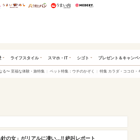
総研 ディズニー特集
mimot.
うまいめし
うまいパン
うまい肉
Medery.
ぴあ総研（うれぴあ）
愛
ライフスタイル
スマホ・IT
シゴト
プレゼント＆キャンペ
なる〜 至福な体験・旅特集
ペット特集：ウチのかぞく
特集 カラダ・ココロ・
針の女」がリアルに凄い…!! 絶叫レポート