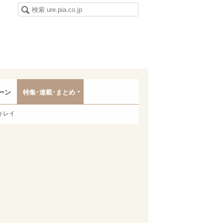
ーン
特集･連載･まとめ
キレイ