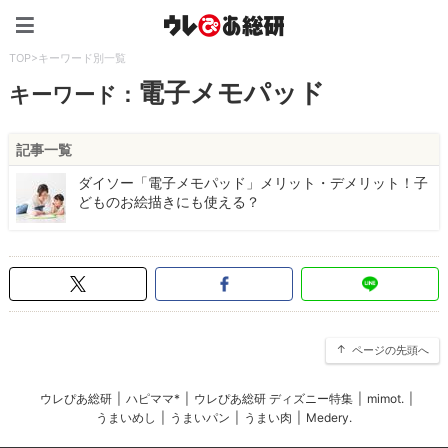
ウレぴあ総研（うれぴあ）
TOP
>
キーワード別一覧
電子メモパッド
キーワード：
記事一覧
ダイソー「電子メモパッド」メリット・デメリット！子
どものお絵描きにも使える？
ページの先頭へ
ウレぴあ総研
|
ハピママ*
|
ウレぴあ総研 ディズニー特集
|
mimot.
|
うまいめし
|
うまいパン
|
うまい肉
|
Medery.