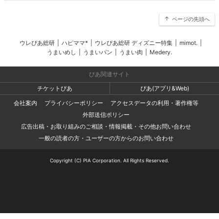
ページの先頭へ
ウレぴあ総研
|
ハピママ*
|
ウレぴあ総研 ディズニー特集
|
mimot.
|
うまいめし
|
うまいパン
|
うまい肉
|
Medery.
ぴあ関連サイト
チケットぴあ
ぴあ(アプリ&Web)
会社案内
プライバシーポリシー
アクセスデータの利用・著作権等
外部送信ポリシー
広告出稿・お取り組みのご相談・情報掲載・その他お問い合わせ
一般の読者の方・ユーザーの方からのお問い合わせ
Copyright (C) PIA Corporation. All Rights Reserved.