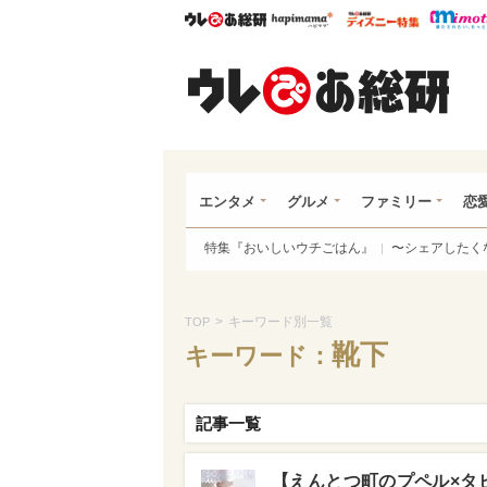
ウレぴあ総研
ハピママ*
ウレぴあ
ウレ
エンタメ
グルメ
ファミリー
恋
特集『おいしいウチごはん』
〜シェアしたく
>
キーワード別一覧
TOP
靴下
キーワード：
記事一覧
【えんとつ町のプペル×タ