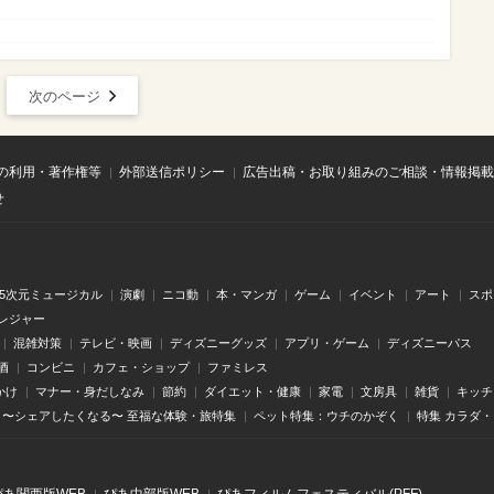
次のページ
の利用・著作権等
外部送信ポリシー
広告出稿・お取り組みのご相談・情報掲載
せ
.5次元ミュージカル
演劇
ニコ動
本・マンガ
ゲーム
イベント
アート
スポ
レジャー
混雑対策
テレビ・映画
ディズニーグッズ
アプリ・ゲーム
ディズニーパス
酒
コンビニ
カフェ・ショップ
ファミレス
かけ
マナー・身だしなみ
節約
ダイエット・健康
家電
文房具
雑貨
キッチ
〜シェアしたくなる〜 至福な体験・旅特集
ペット特集：ウチのかぞく
特集 カラダ