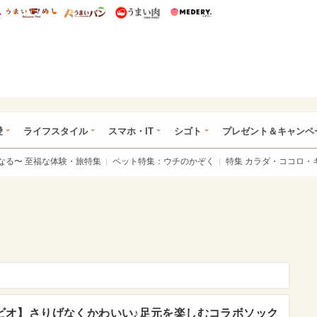
総研 ディズニー特集
mimot.
うまいめし
うまいパン
うまい肉
Medery.
ぴあ総研（うれぴあ）
愛
ライフスタイル
スマホ・IT
シゴト
プレゼント＆キャンペ
なる〜 至福な体験・旅特集
ペット特集：ウチのかぞく
特集 カラダ・ココロ・
ビオ】さりげなくかわいい♪足元を楽しむコラボソック