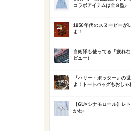
コラボアイテムは全８型♪
1950年代のスヌーピーが
よ！
自衛隊も使ってる「疲れな
ビュー）
『ハリー・ポッター』の世
よ！トートバッグもおしゃ
【GU×シナモロール】レ
かわ♪