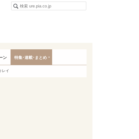
ーン
特集･連載･まとめ
キレイ