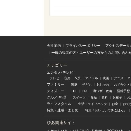
会社案内
プライバシーポリシー
アクセスデータ
一般の読者の方・ユーザーの方からのお問い合わ
カテゴリー
エンタメ･テレビ
テレビ
音楽
V系
アイドル
映画
アニメ
2
ファミリー
家庭
子ども
おしゃれ
おでかけ・
ディズニー
TDL
TDS
裏ワザ・攻略
混雑予想
グルメ･料理
スイーツ
食品
飲料
お菓子
お
ライフスタイル
生活・ライフハック
お金
おで
特集
・
連載
・
まとめ
特集『おいしいウチごはん』
ぴあ関連サイト