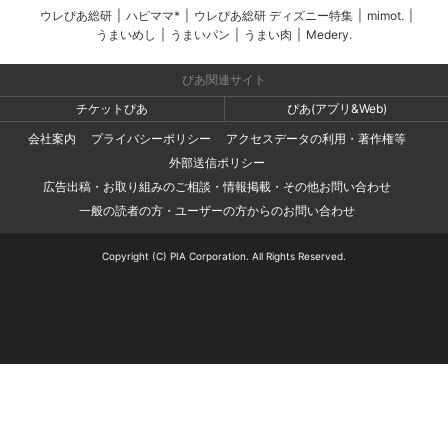
ウレぴあ総研
|
ハピママ*
|
ウレぴあ総研 ディズニー特集
|
mimot.
|
うまいめし
|
うまいパン
|
うまい肉
|
Medery.
ぴあ関連サイト
チケットぴあ
ぴあ(アプリ&Web)
会社案内
プライバシーポリシー
アクセスデータの利用・著作権等
外部送信ポリシー
広告出稿・お取り組みのご相談・情報掲載・その他お問い合わせ
一般の読者の方・ユーザーの方からのお問い合わせ
Copyright (C) PIA Corporation. All Rights Reserved.