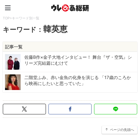
ウレぴあ総研（うれぴあ）
TOP
>
キーワード別一覧
韓英恵
キーワード：
記事一覧
佐藤B作×金子大地インタビュー！ 舞台『ザ・空気』シ
リーズ完結篇にむけて
二階堂ふみ、赤い金魚の化身を演じる 「17歳のころか
ら映画にしたいと思っていた」
ページの先頭へ