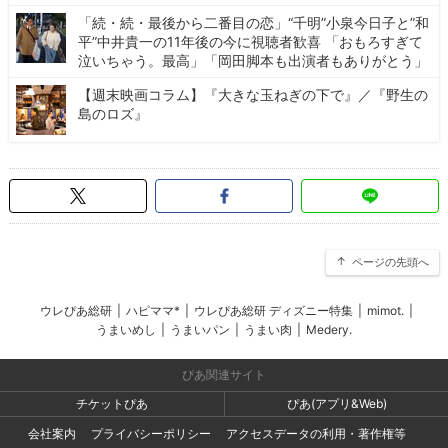
「続・続・最後から二番目の恋」“千明”小泉今日子と”和
平”中井貴一の11年後の今に視聴者歓喜 「おもろすぎて
泣いちゃう。最高」「岡田脚本も出演者もありがとう」
【週末映画コラム】『大きな玉ねぎの下で』／『野生の
島のロズ』
ページの先頭へ
ウレぴあ総研
|
ハピママ*
|
ウレぴあ総研 ディズニー特集
|
mimot.
|
うまいめし
|
うまいパン
|
うまい肉
|
Medery.
ぴあ関連サイト
チケットぴあ
ぴあ(アプリ&Web)
会社案内
プライバシーポリシー
アクセスデータの利用・著作権等