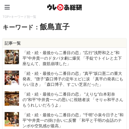
ウレぴあ総研（うれぴあ）
TOP
>
キーワード別一覧
飯島直子
キーワード：
記事一覧
「続・続・最後から二番目の恋」“広行”浅野和之と“和
平”中井貴一のドタバタ劇に爆笑 「手錠でトイレと土下
座なんて、腹筋崩壊した」
「続・続・最後から二番目の恋」“真平”坂口憲二の重大
発表、“啓子”森口博子の定年エピに涙 「真平の発表にも
らい泣き」「森口博子、すごい芝居だった」
「続・続・最後から二番目の恋」 “えりな”白本彩奈
の“和平”中井貴一への思いに視聴者涙 「そりゃ和平さん
もうれしいだろうよ」
「続・続・最後から二番目の恋」“千明”小泉今日子と”和
平”中井貴一の掛け合いに反響 「和平と千明の会話のテ
ンポや空気感が最高」