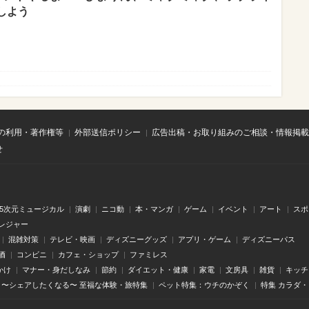
しよう
の利用・著作権等
外部送信ポリシー
広告出稿・お取り組みのご相談・情報掲載
せ
.5次元ミュージカル
演劇
ニコ動
本・マンガ
ゲーム
イベント
アート
スポ
レジャー
混雑対策
テレビ・映画
ディズニーグッズ
アプリ・ゲーム
ディズニーパス
酒
コンビニ
カフェ・ショップ
ファミレス
かけ
マナー・身だしなみ
節約
ダイエット・健康
家電
文房具
雑貨
キッチ
〜シェアしたくなる〜 至福な体験・旅特集
ペット特集：ウチのかぞく
特集 カラダ