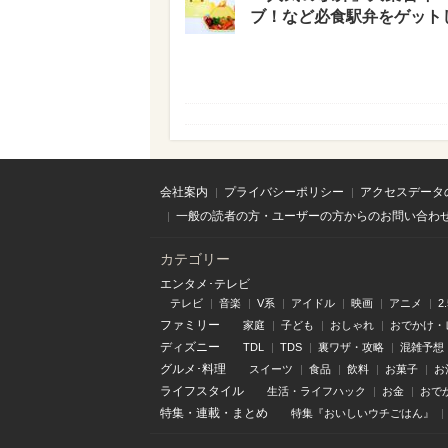
ブ！など必食駅弁をゲット
会社案内
プライバシーポリシー
アクセスデータ
一般の読者の方・ユーザーの方からのお問い合わ
カテゴリー
エンタメ･テレビ
テレビ
音楽
V系
アイドル
映画
アニメ
2
ファミリー
家庭
子ども
おしゃれ
おでかけ・
ディズニー
TDL
TDS
裏ワザ・攻略
混雑予想
グルメ･料理
スイーツ
食品
飲料
お菓子
お
ライフスタイル
生活・ライフハック
お金
おで
特集
・
連載
・
まとめ
特集『おいしいウチごはん』