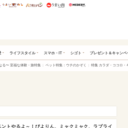
総研 ディズニー特集
mimot.
うまいめし
うまいパン
うまい肉
Medery.
ぴあ総研（うれぴあ）
愛
ライフスタイル
スマホ・IT
シゴト
プレゼント＆キャンペ
なる〜 至福な体験・旅特集
ペット特集：ウチのかぞく
特集 カラダ・ココロ・
ベントやるよ～！ぴよりん、ミャクミャク、ラブライ