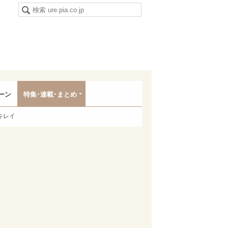
ーン
特集･連載･まとめ
キレイ