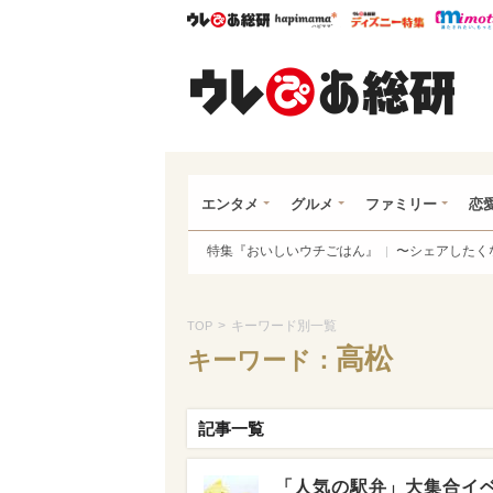
ウレぴあ総研
ハピママ*
ウレぴあ
ウレ
エンタメ
グルメ
ファミリー
恋
特集『おいしいウチごはん』
〜シェアしたく
>
キーワード別一覧
TOP
高松
キーワード：
記事一覧
「人気の駅弁」大集合イ