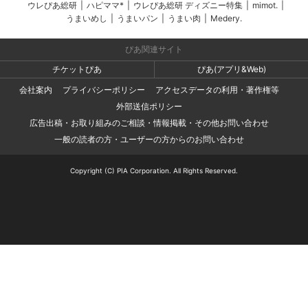
ウレぴあ総研
|
ハピママ*
|
ウレぴあ総研 ディズニー特集
|
mimot.
|
うまいめし
|
うまいパン
|
うまい肉
|
Medery.
ぴあ関連サイト
チケットぴあ
ぴあ(アプリ&Web)
会社案内
プライバシーポリシー
アクセスデータの利用・著作権等
外部送信ポリシー
広告出稿・お取り組みのご相談・情報掲載・その他お問い合わせ
一般の読者の方・ユーザーの方からのお問い合わせ
Copyright (C) PIA Corporation. All Rights Reserved.