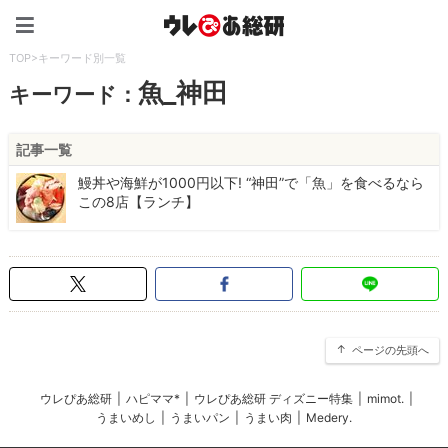
ウレぴあ総研（うれぴあ）
TOP
>
キーワード別一覧
魚_神田
キーワード：
記事一覧
鰻丼や海鮮が1000円以下! “神田”で「魚」を食べるなら
この8店【ランチ】
ページの先頭へ
ウレぴあ総研
|
ハピママ*
|
ウレぴあ総研 ディズニー特集
|
mimot.
|
うまいめし
|
うまいパン
|
うまい肉
|
Medery.