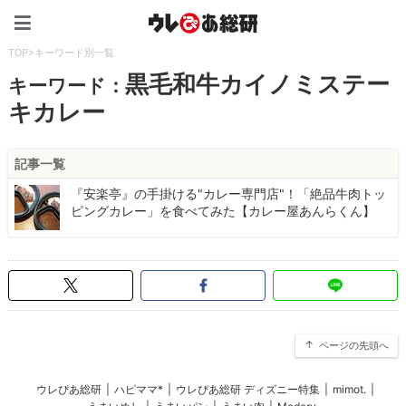
ウレぴあ総研（うれぴあ）
TOP
>
キーワード別一覧
黒毛和牛カイノミステー
キーワード：
キカレー
記事一覧
『安楽亭』の手掛ける"カレー専門店"！「絶品牛肉トッ
ピングカレー」を食べてみた【カレー屋あんらくん】
ページの先頭へ
ウレぴあ総研
|
ハピママ*
|
ウレぴあ総研 ディズニー特集
|
mimot.
|