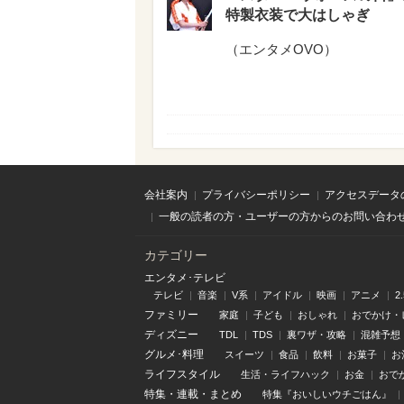
特製衣装で大はしゃぎ
（
エンタメOVO
）
会社案内
プライバシーポリシー
アクセスデータ
一般の読者の方・ユーザーの方からのお問い合わ
カテゴリー
エンタメ･テレビ
テレビ
音楽
V系
アイドル
映画
アニメ
2
ファミリー
家庭
子ども
おしゃれ
おでかけ・
ディズニー
TDL
TDS
裏ワザ・攻略
混雑予想
グルメ･料理
スイーツ
食品
飲料
お菓子
お
ライフスタイル
生活・ライフハック
お金
おで
特集
・
連載
・
まとめ
特集『おいしいウチごはん』