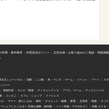
の利用・著作権等
外部送信ポリシー
広告出稿・お取り組みのご相談・情報掲載
せ
.5次元ミュージカル
演劇
ニコ動
本・マンガ
ゲーム
イベント
アート
スポ
レジャー
混雑対策
テレビ・映画
ディズニーグッズ
アプリ・ゲーム
ディズニーパス
酒
コンビニ
カフェ・ショップ
ファミレス
かけ
マナー・身だしなみ
節約
ダイエット・健康
家電
文房具
雑貨
キッチ
〜シェアしたくなる〜 至福な体験・旅特集
ペット特集：ウチのかぞく
特集 カラダ