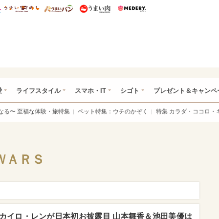
総研 ディズニー特集
mimot.
うまいめし
うまいパン
うまい肉
Medery.
ぴあ総研（うれぴあ）
愛
ライフスタイル
スマホ・IT
シゴト
プレゼント＆キャンペ
なる〜 至福な体験・旅特集
ペット特集：ウチのかぞく
特集 カラダ・ココロ・
ＷＡＲＳ
カイロ・レンが日本初お披露目 山本舞香＆池田美優は