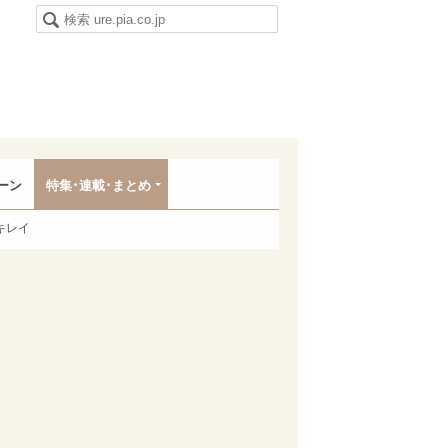
ーン
特集･連載･まとめ
キレイ