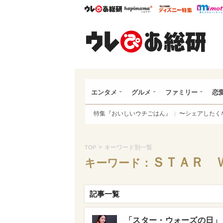
ウレぴあ総研
ハピママ*
ウレぴあ
ウレ
エンタメ
グルメ
ファミリー
恋
特集『おいしいウチごはん』
〜シェアしたく
>
キーワード別一覧
TOP
ＳＴＡＲ 
キーワード：
記事一覧
「スター・ウォーズの日」