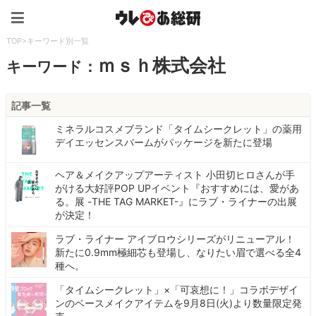
ウレぴあ総研（うれぴあ）
TOP
>
キーワード別一覧
ｍｓｈ株式会社
キーワード：
記事一覧
ミネラルコスメブランド「タイムシークレット」の薬用
デイエッセンスバームがパッケージを新たに登場
ヘア＆メイクアップアーティスト 小田切ヒロさんが手
がける大好評POP UPイベント『おすすめには、愛があ
る。展 -THE TAG MARKET-』にラブ・ライナーの出展
が決定！
ラブ・ライナー アイブロウシリーズがリニューアル！
新たに0.9mm極細芯も登場し、なりたい眉で選べる全4
種へ。
「タイムシークレット」×「可哀想に！」コラボデザイ
ンのベースメイクアイテムを9月8日(火)より数量限定発