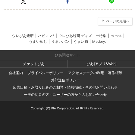
ページの先頭へ
ウレぴあ総研
|
ハピママ*
|
ウレぴあ総研 ディズニー特集
|
mimot.
|
うまいめし
|
うまいパン
|
うまい肉
|
Medery.
ぴあ関連サイト
チケットぴあ
ぴあ(アプリ&Web)
会社案内
プライバシーポリシー
アクセスデータの利用・著作権等
外部送信ポリシー
広告出稿・お取り組みのご相談・情報掲載・その他お問い合わせ
一般の読者の方・ユーザーの方からのお問い合わせ
Copyright (C) PIA Corporation. All Rights Reserved.