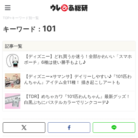
ウレぴあ総研（うれぴあ）
TOP
>
キーワード別一覧
101
キーワード：
記事一覧
【ディズニー】どれ買うか迷う！全部かわいい「スマホ
ポーチ」6種は使い勝手もよし♪
【ディズニー×サマンサ】デイリーしやすい♪『101匹わ
んちゃん』アイテム全11種！ 描き起こしアートも
【TDR】めちゃカワ『101匹わんちゃん』最新グッズ！
白黒ぶちにパステルカラーでリンクコーデ♪