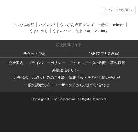
ページの先頭へ
ウレぴあ総研
|
ハピママ*
|
ウレぴあ総研 ディズニー特集
|
mimot.
|
うまいめし
|
うまいパン
|
うまい肉
|
Medery.
ぴあ関連サイト
チケットぴあ
ぴあ(アプリ&Web)
会社案内
プライバシーポリシー
アクセスデータの利用・著作権等
外部送信ポリシー
広告出稿・お取り組みのご相談・情報掲載・その他お問い合わせ
一般の読者の方・ユーザーの方からのお問い合わせ
Copyright (C) PIA Corporation. All Rights Reserved.